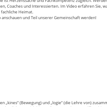
gie ist Herzenssache und Fachkompetenz zugleich. Werden
en, Coaches und Interessierten. Im Video erfahren Sie, w
re fachliche Heimat.
eo anschauen und Teil unserer Gemeinschaft werden!
hen „kines“ (Bewegung) und „logie“ (die Lehre von) zusamm