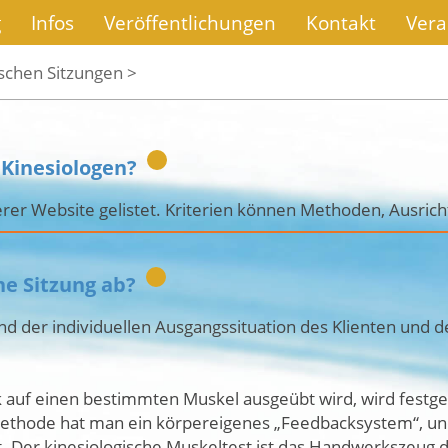
g
Infos
Veröffentlichungen
Kontakt
Vera
ischen Sitzungen >
 Kinesiologen?
rer Website gelistet. Kriterien können Methoden, Ausrich
che Sitzung ab?
nd der individuellen Ausgangssituation des Klienten und 
 auf einen bestimmten Muskel ausgeübt wird, wird festges
 Methode hat man ein körpereigenes „Feedbacksystem“, un
. Der kinesiologische Muskeltest ist das Handwerkszeug d