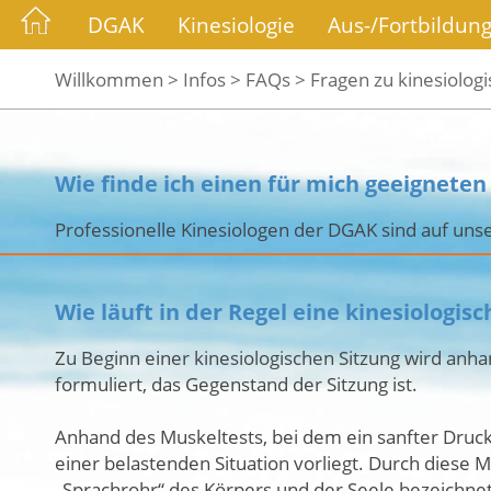
DGAK
Kinesiologie
Aus-/Fortbildun
Willkommen >
Infos >
FAQs >
Fragen zu kinesiolog
Wie finde ich einen für mich geeigneten
Professionelle Kinesiologen der DGAK sind auf unse
Wie läuft in der Regel eine kinesiologis
Zu Beginn einer kinesiologischen Sitzung wird anha
formuliert, das Gegenstand der Sitzung ist.
Anhand des Muskeltests, bei dem ein sanfter Druck
einer belastenden Situation vorliegt. Durch diese
„Sprachrohr“ des Körpers und der Seele bezeichnet