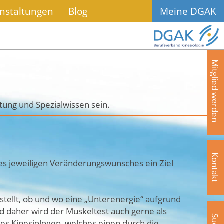
nstaltungen
Blog
Meine DGAK
Mitglied werden
tung und Spezialwissen sein.
Kontakt
des jeweiligen Veränderungswunsches ein Ziel
tellt, ob und wo eine „Unterenergie“ aufgrund
d daher wird der Muskeltest auch gerne als
es Kinesiologen, welches einen durch die